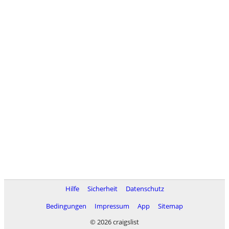
Hilfe
Sicherheit
Datenschutz
Bedingungen
Impressum
App
Sitemap
© 2026 craigslist