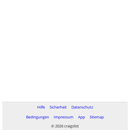
Hilfe
Sicherheit
Datenschutz
Bedingungen
Impressum
App
Sitemap
© 2026 craigslist