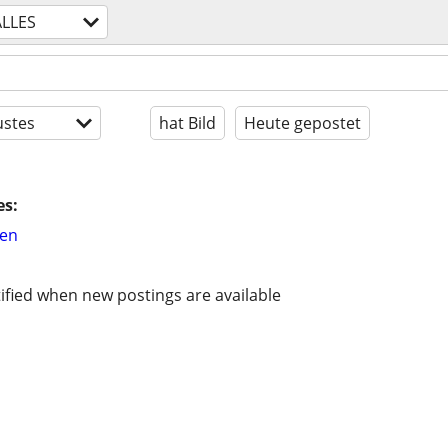
ALLES
stes
hat Bild
Heute gepostet
es:
hen
ified when new postings are available