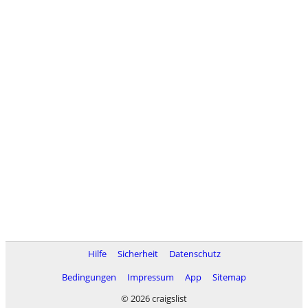
Hilfe
Sicherheit
Datenschutz
Bedingungen
Impressum
App
Sitemap
© 2026 craigslist