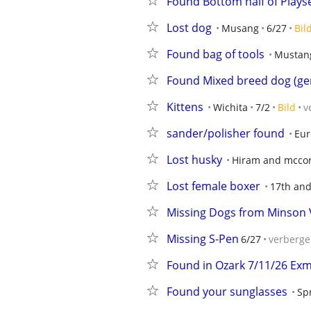
Found Bottom half of Plays
Lost dog
Musang
6/27
Bil
Found bag of tools
Mustan
Found Mixed breed dog (ge
Kittens
Wichita
7/2
Bild
v
sander/polisher found
Eur
Lost husky
Hiram and mcco
Lost female boxer
17th and
Missing Dogs from Minson V
Missing S-Pen
6/27
verberg
Found in Ozark 7/11/26 Exm
Found your sunglasses
Spr