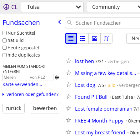
CL
Tulsa
Community
Fundsachen
Nur Suchtitel
Neu
hat Bild
Heute gepostet
hide duplicates
lost hen
7/31
verbergen
MEILEN VOM STANDORT
ENTFERNT
Missing a few key details…

Karte verwenden...
Lost dog.
7/5
Bild
verberge
verloren oder gefunden?
Found Pit Bull
East Tulsa
7
zurück
bewerben
Lost female pomeranian
7/1
FREE 4 Month Puppy
Okem
Lost my breast friend
Okm