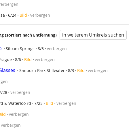
verbergen
lsa
6/24
Bild
verbergen
in weiterem Umkreis suchen
 (sortiert nach Entfernung)
o
Siloam Springs
8/6
verbergen
Prague
8/6
Bild
verbergen
Glasses
Sanburn Park Stillwater
8/3
Bild
verbergen
rgen
7/28
verbergen
vd & Waterloo rd
7/25
Bild
verbergen
Bild
verbergen
verbergen