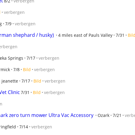
et
8/2
verbergen
d
verbergen
g
7/9
verbergen
rman shephard / husky)
4 miles east of Pauls Valley
7/31
Bil
erbergen
eka Springs
7/17
verbergen
rmick
7/8
Bild
verbergen
 jeanette
7/17
Bild
verbergen
et Clinic
7/31
Bild
verbergen
en
ark zero turn mower Ultra Vac Accessory
Ozark
7/21
verb
ingfield
7/14
verbergen