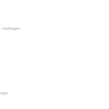
d
verbergen
ergen