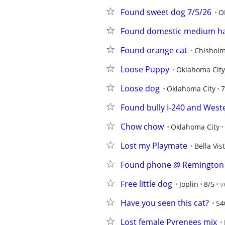
Found sweet dog 7/5/26
O
Found domestic medium ha
Found orange cat
Chisholm
Loose Puppy
Oklahoma City
Loose dog
Oklahoma City
7
Found bully I-240 and West
Chow chow
Oklahoma City
Lost my Playmate
Bella Vis
Found phone @ Remington
Free little dog
Joplin
8/5
v
Have you seen this cat?
54
Lost female Pyrenees mix