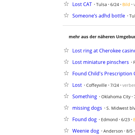
Lost CAT
Tulsa
6/24
Bild
Someone’s adhd bottle
Tu
mehr aus der näheren Umgebung
Lost ring at Cherokee casin
Lost miniature pinschers
Found Child's Prescription 
Lost
Coffeyville
7/24
verbe
Something
Oklahoma City
missing dogs
S. Midwest bl
Found dog
Edmond
6/23
Weenie dog
Anderson
8/5