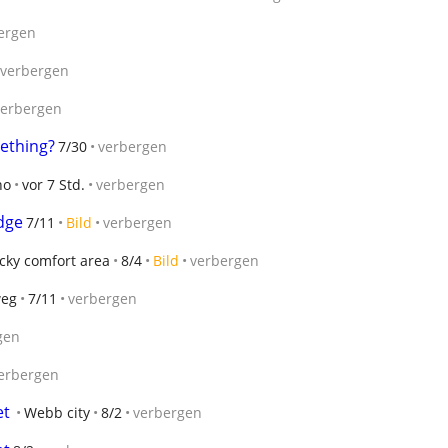
ergen
verbergen
verbergen
mething?
7/30
verbergen
ho
vor 7 Std.
verbergen
idge
7/11
Bild
verbergen
cky comfort area
8/4
Bild
verbergen
eg
7/11
verbergen
gen
erbergen
et
Webb city
8/2
verbergen