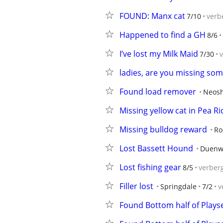
FOUND: Manx cat
7/10
verb
Happened to find a GH
8/6
I’ve lost my Milk Maid
7/30
ladies, are you missing so
Found load remover
Neos
Missing yellow cat in Pea R
Missing bulldog reward
Ro
Lost Bassett Hound
Duenw
Lost fishing gear
8/5
verber
Filler lost
Springdale
7/2
v
Found Bottom half of Plays