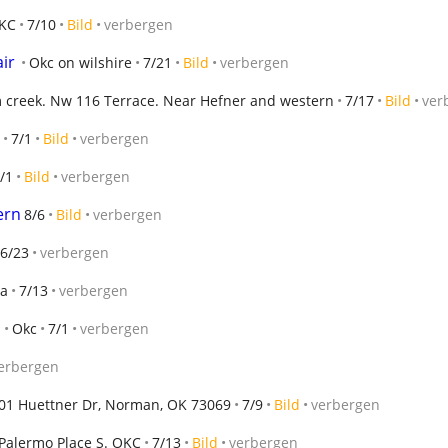
KC
7/10
Bild
verbergen
ir
Okc on wilshire
7/21
Bild
verbergen
 creek. Nw 116 Terrace. Near Hefner and western
7/17
Bild
ver
7/1
Bild
verbergen
/1
Bild
verbergen
ern
8/6
Bild
verbergen
6/23
verbergen
ta
7/13
verbergen
Okc
7/1
verbergen
erbergen
01 Huettner Dr, Norman, OK 73069
7/9
Bild
verbergen
Palermo Place S. OKC
7/13
Bild
verbergen