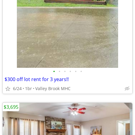
•
•
•
•
•
•
$300 off lot rent for 3 years!!
6/24
1br
Valley Brook MHC
$3,695