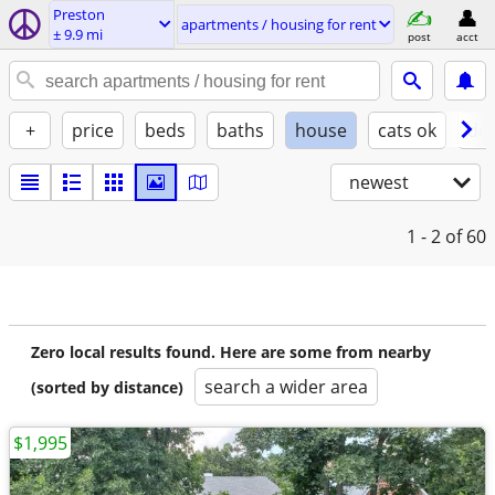
Preston
apartments / housing for rent
± 9.9 mi
post
acct
+
price
beds
baths
house
cats ok
do
newest
1 - 2
of 60
Zero local results found. Here are some from nearby
search a wider area
(sorted by distance)
$1,995