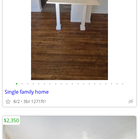
•
•
•
•
•
•
•
•
•
•
•
•
•
•
•
•
•
•
•
•
Single family home
8/2
3br
1271ft
2
$2,350