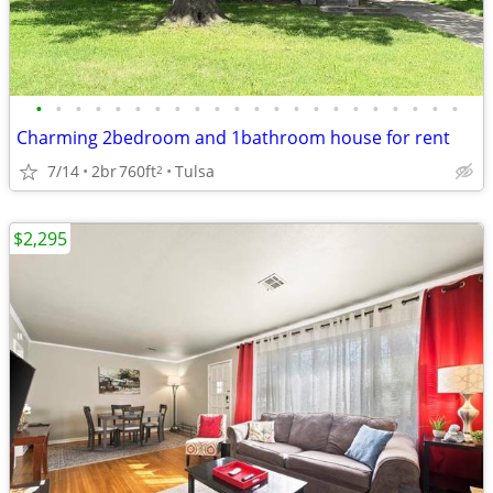
•
•
•
•
•
•
•
•
•
•
•
•
•
•
•
•
•
•
•
•
•
•
Charming 2bedroom and 1bathroom house for rent
7/14
2br
760ft
Tulsa
2
$2,295