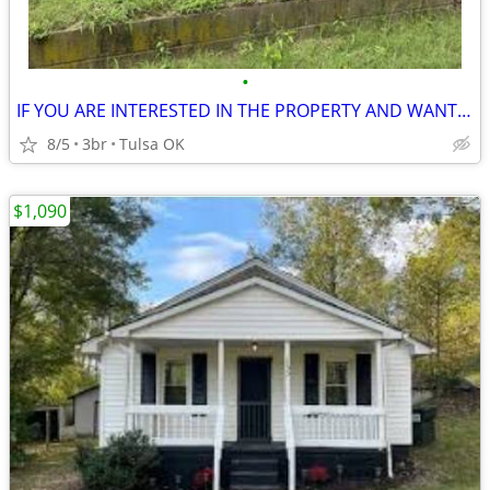
•
IF YOU ARE INTERESTED IN THE PROPERTY AND WANT TO SCHEDULE
8/5
3br
Tulsa OK
$1,090