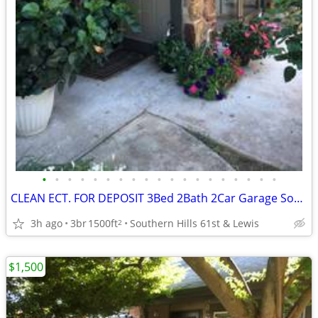
•
•
•
•
•
•
•
•
•
•
•
•
•
•
•
•
•
•
•
CLEAN ECT. FOR DEPOSIT 3Bed 2Bath 2Car Garage Southern Hills Home 🏆👌
3h ago
3br
1500ft
Southern Hills 61st & Lewis
2
$1,500