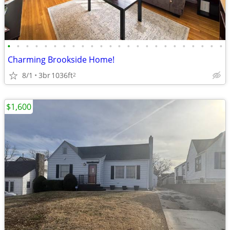
•
•
•
•
•
•
•
•
•
•
•
•
•
•
•
•
•
•
•
•
•
•
•
•
Charming Brookside Home!
8/1
3br
1036ft
2
$1,600