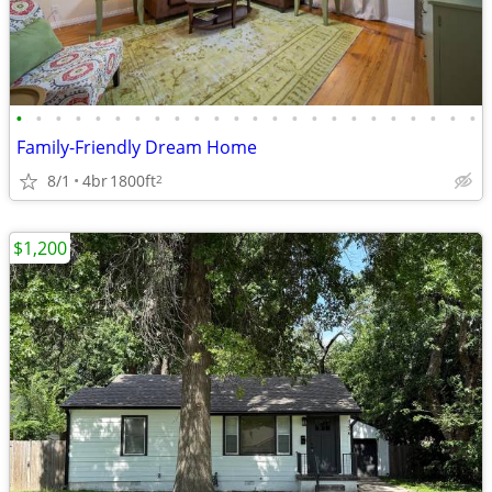
•
•
•
•
•
•
•
•
•
•
•
•
•
•
•
•
•
•
•
•
•
•
•
•
Family-Friendly Dream Home
8/1
4br
1800ft
2
$1,200