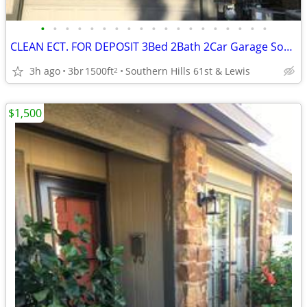
•
•
•
•
•
•
•
•
•
•
•
•
•
•
•
•
•
•
•
CLEAN ECT. FOR DEPOSIT 3Bed 2Bath 2Car Garage Southern Hills Home 🏆👌
3h ago
3br
1500ft
Southern Hills 61st & Lewis
2
$1,500