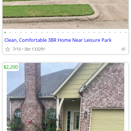
•
•
•
•
•
•
•
•
•
•
•
•
•
•
•
•
•
•
•
•
•
•
•
•
Clean, Comfortable 3BR Home Near Leisure Park
7/10
3br
1332ft
2
$2,200