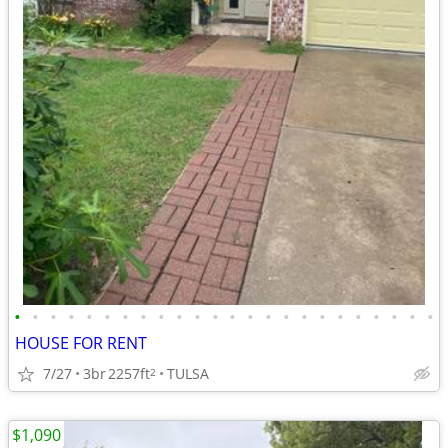
•
•
•
•
•
•
•
•
•
•
•
•
•
•
•
•
•
•
•
•
•
•
•
•
HOUSE FOR RENT
7/27
3br
2257ft
TULSA
2
$1,090