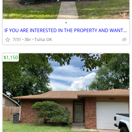
•
IF YOU ARE INTERESTED IN THE PROPERTY AND WANT TO SCHEDULE
7/31
3br
Tulsa OK
$1,150