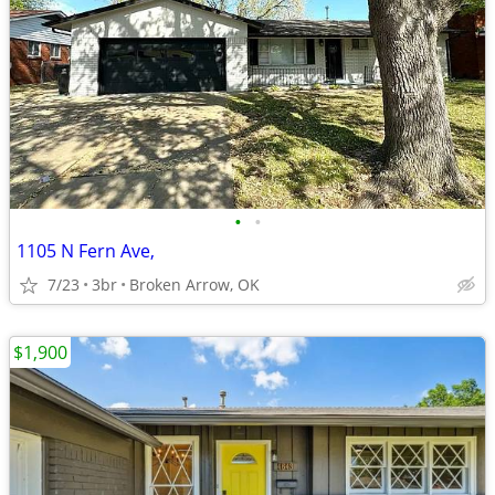
•
•
1105 N Fern Ave,
7/23
3br
Broken Arrow, OK
$1,900