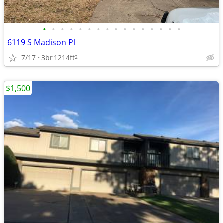
•
•
•
•
•
•
•
•
•
•
•
•
•
•
•
•
6119 S Madison Pl
7/17
3br
1214ft
2
$1,500