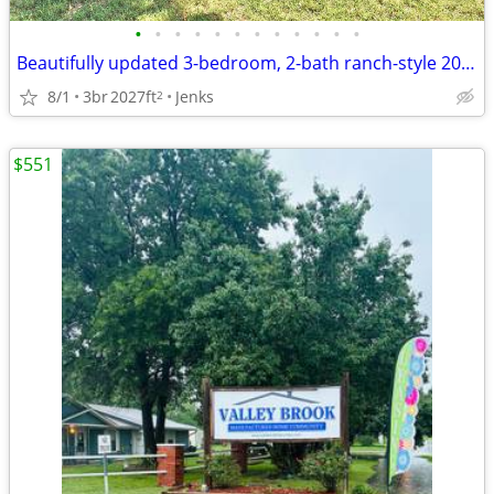
•
•
•
•
•
•
•
•
•
•
•
•
Beautifully updated 3-bedroom, 2-bath ranch-style 2027 sq ft home.
8/1
3br
2027ft
Jenks
2
$551