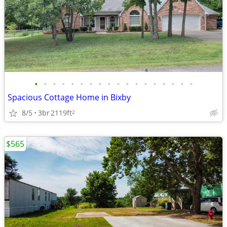
•
•
•
•
•
•
•
•
•
•
•
•
•
•
•
•
•
•
Spacious Cottage Home in Bixby
8/5
3br
2119ft
2
$565