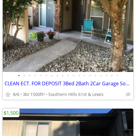
•
•
•
•
•
•
•
•
•
•
•
•
•
•
•
•
•
•
•
CLEAN ECT. FOR DEPOSIT 3Bed 2Bath 2Car Garage Southern Hills Home 🏆👌
8/6
3br
1500ft
Southern Hills 61st & Lewis
2
$1,500