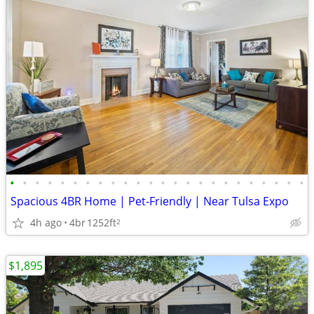
•
•
•
•
•
•
•
•
•
•
•
•
•
•
•
•
•
•
•
•
•
•
•
•
Spacious 4BR Home | Pet-Friendly | Near Tulsa Expo
4h ago
4br
1252ft
2
$1,895