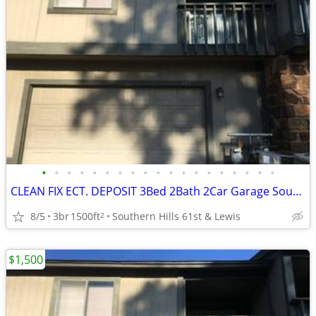
•
•
•
•
•
•
•
•
•
•
•
•
•
•
•
•
•
•
•
CLEAN FIX ECT. DEPOSIT 3Bed 2Bath 2Car Garage Southern Hills Home 🏆👌
8/5
3br
1500ft
Southern Hills 61st & Lewis
2
$1,500