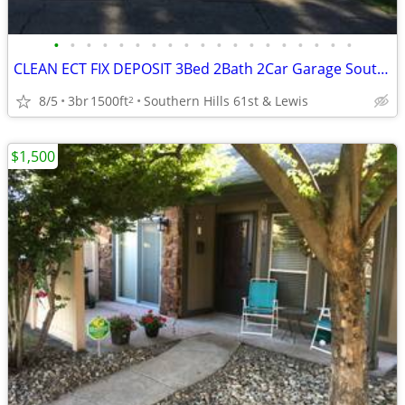
•
•
•
•
•
•
•
•
•
•
•
•
•
•
•
•
•
•
•
CLEAN ECT FIX DEPOSIT 3Bed 2Bath 2Car Garage Southern Hills Home 🏆👌
8/5
3br
1500ft
Southern Hills 61st & Lewis
2
$1,500