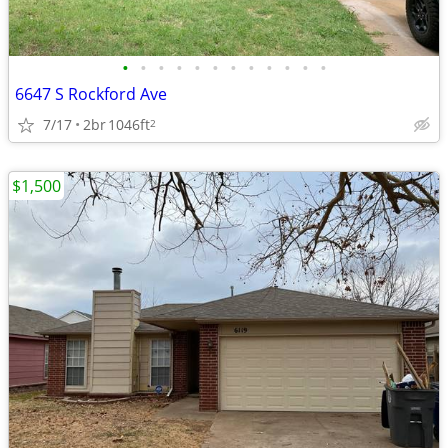
•
•
•
•
•
•
•
•
•
•
•
•
6647 S Rockford Ave
7/17
2br
1046ft
2
$1,500