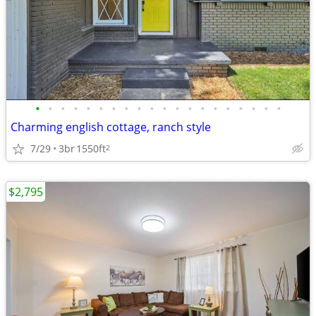
•
•
•
•
•
•
•
•
•
•
•
•
•
•
•
•
•
•
•
•
Charming english cottage, ranch style
7/29
3br
1550ft
2
$2,795