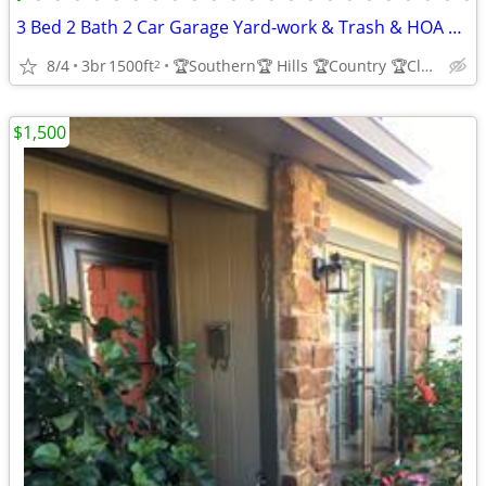
3 Bed 2 Bath 2 Car Garage Yard-work & Trash & HOA ALL PAID $1500🏆=♥️
8/4
3br
1500ft
🏆Southern🏆 Hills 🏆Country 🏆Club
2
$1,500