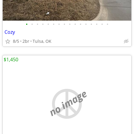
•
•
•
•
•
•
•
•
•
•
•
•
•
•
•
•
Cozy
8/5
2br
Tulsa, OK
$1,450
no image