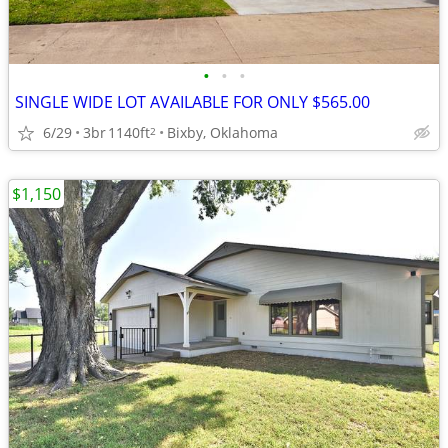
•
•
•
SINGLE WIDE LOT AVAILABLE FOR ONLY $565.00
6/29
3br
1140ft
Bixby, Oklahoma
2
$1,150