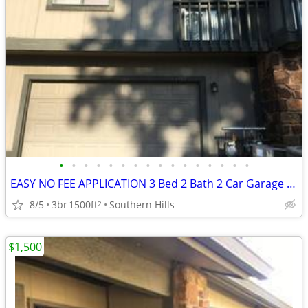
•
•
•
•
•
•
•
•
•
•
•
•
•
•
•
•
EASY NO FEE APPLICATION 3 Bed 2 Bath 2 Car Garage Call/Text Now Call ☎
8/5
3br
1500ft
Southern Hills
2
$1,500