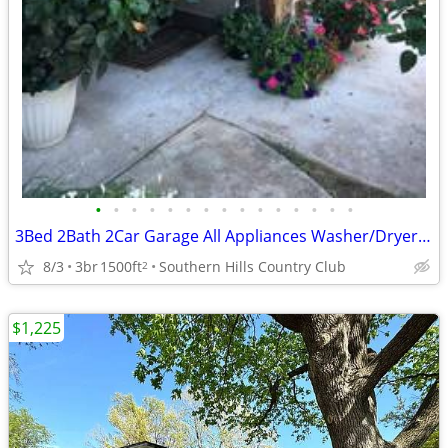
•
•
•
•
•
•
•
•
•
•
•
•
•
•
•
3Bed 2Bath 2Car Garage All Appliances Washer/Dryer CLEAN FOR DEPOSIT ♥
8/3
3br
1500ft
Southern Hills Country Club
2
$1,225