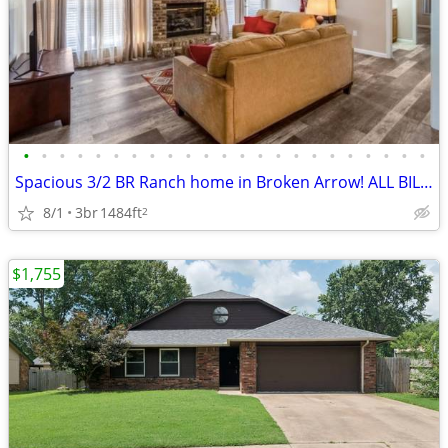
•
•
•
•
•
•
•
•
•
•
•
•
•
•
•
•
•
•
•
•
•
•
•
Spacious 3/2 BR Ranch home in Broken Arrow! ALL BILLS PAID!
8/1
3br
1484ft
2
$1,755