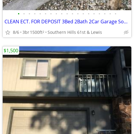
•
•
•
•
•
•
•
•
•
•
•
•
•
•
•
•
•
•
•
CLEAN ECT. FOR DEPOSIT 3Bed 2Bath 2Car Garage Southern Hills Home 🏆👌
8/6
3br
1500ft
Southern Hills 61st & Lewis
2
$1,500