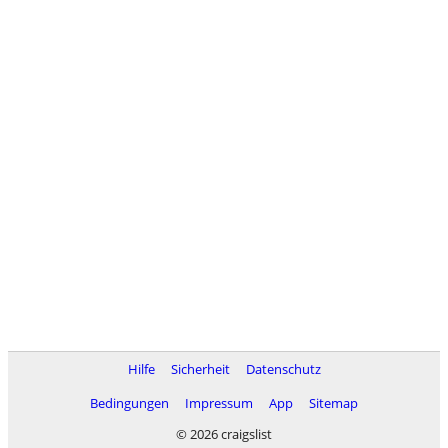
Hilfe
Sicherheit
Datenschutz
Bedingungen
Impressum
App
Sitemap
© 2026 craigslist