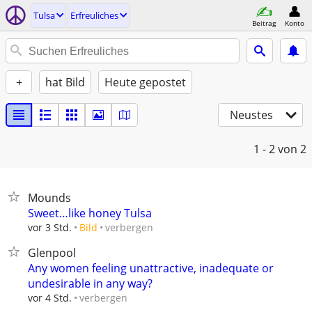
Tulsa
Erfreuliches
Beitrag
Konto
+
hat Bild
Heute gepostet
Neustes
1 - 2
von 2
Mounds
Sweet…like honey Tulsa
verbergen
vor 3 Std.
Bild
Glenpool
Any women feeling unattractive, inadequate or
undesirable in any way?
verbergen
vor 4 Std.