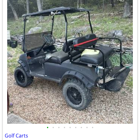
•
•
•
•
•
•
•
•
•
Golf Carts