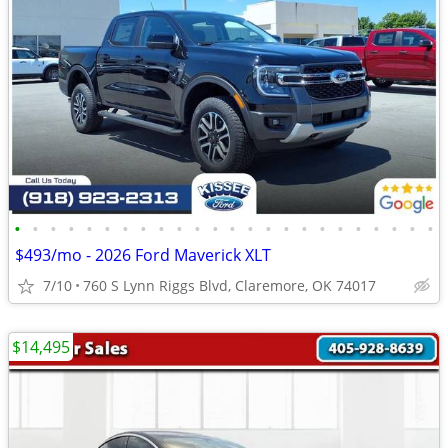
•
•
•
•
•
•
•
•
•
•
•
•
•
•
•
•
•
•
•
•
•
•
•
•
$493/mo - 2026 Ford Maverick XLT
7/10
760 S Lynn Riggs Blvd, Claremore, OK 74017
$14,495