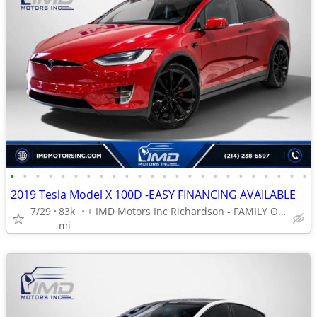
•
•
•
•
•
•
•
•
•
•
•
•
•
•
•
•
•
•
•
•
•
•
•
•
2019 Tesla Model X 100D -EASY FINANCING AVAILABLE
7/29
83k
+ IMD Motors Inc Richardson - FAMILY OWNED AND OPERATED !
mi