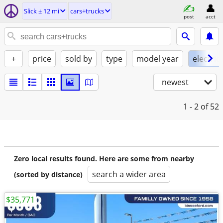
Slick ± 12 mi
cars+trucks
post
acct
+
price
sold by
type
model year
electric
newest
1 - 2
of 52
Zero local results found. Here are some from nearby
search a wider area
(sorted by distance)
$35,771