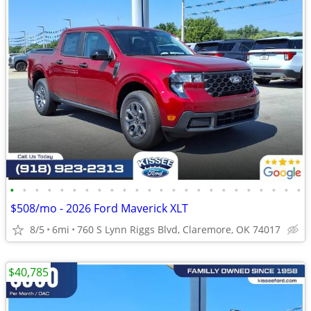
•
•
•
•
•
•
•
•
•
•
•
•
•
•
•
•
•
•
•
•
•
•
•
•
$508/mo - 2026 Ford Maverick XLT
8/5
6mi
760 S Lynn Riggs Blvd, Claremore, OK 74017
$40,785