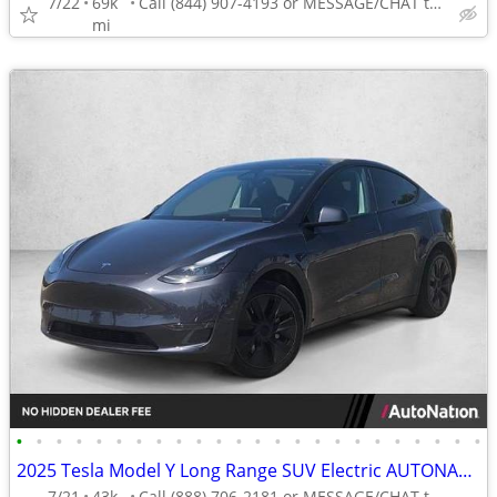
7/22
69k
Call (844) 907-4193 or MESSAGE/CHAT to confirm availability
mi
•
•
•
•
•
•
•
•
•
•
•
•
•
•
•
•
•
•
•
•
•
•
•
•
2025 Tesla Model Y Long Range SUV Electric AUTONATION
7/21
43k
Call (888) 706-2181 or MESSAGE/CHAT to confirm availability