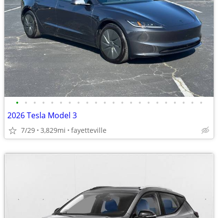
•
•
•
•
•
•
•
•
•
•
•
•
•
•
•
•
•
•
•
•
•
•
2026 Tesla Model 3
7/29
3,829mi
fayetteville