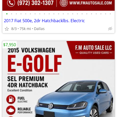
•
•
•
•
•
•
•
•
•
•
•
•
•
•
•
•
•
•
•
•
•
•
•
2017 Fiat 500e, 2dr Hatchbacklbs. Electric
8/3
75k mi
Dallas
$7,950