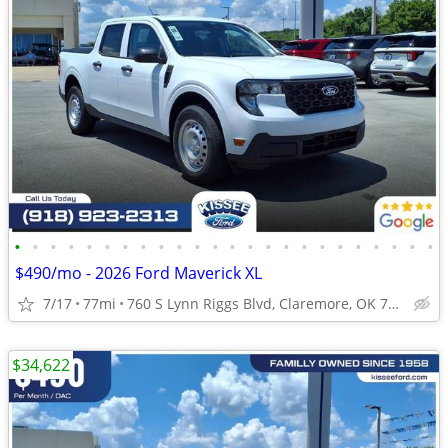
•
•
•
•
•
•
•
•
•
•
•
•
•
•
•
•
•
•
•
•
•
•
•
•
$490/mo - 2026 Ford Maverick XL
7/17
77mi
760 S Lynn Riggs Blvd, Claremore, OK 74017
$34,622