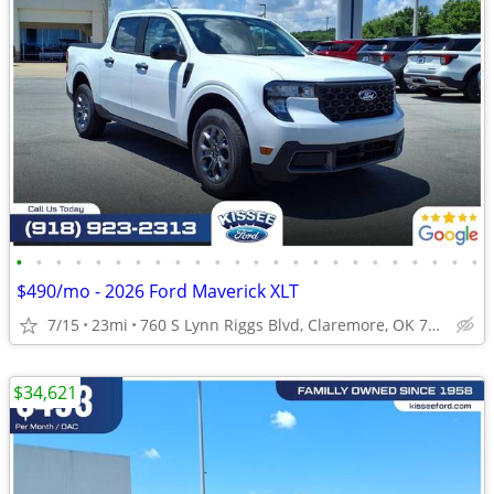
•
•
•
•
•
•
•
•
•
•
•
•
•
•
•
•
•
•
•
•
•
•
•
•
$490/mo - 2026 Ford Maverick XLT
7/15
23mi
760 S Lynn Riggs Blvd, Claremore, OK 74017
$34,621