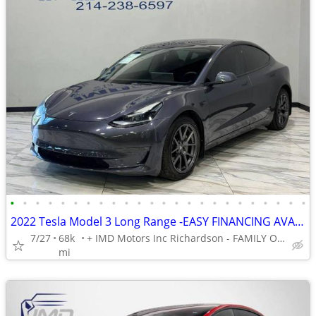
•
•
•
•
•
•
•
•
•
•
•
•
•
•
•
•
•
•
•
•
•
•
•
•
2022 Tesla Model 3 Long Range -EASY FINANCING AVAILABLE
7/27
68k
+ IMD Motors Inc Richardson - FAMILY OWNED AND OPERATED !
mi