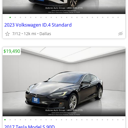
•
•
•
•
•
•
•
•
•
•
•
•
•
•
•
•
•
•
•
•
•
•
2023 Volkswagen ID.4 Standard
7/12
12k mi
Dallas
$19,490
•
•
•
•
•
•
•
•
•
•
•
•
•
•
•
•
•
•
•
•
•
•
•
•
2017 Tesla Model S 90D