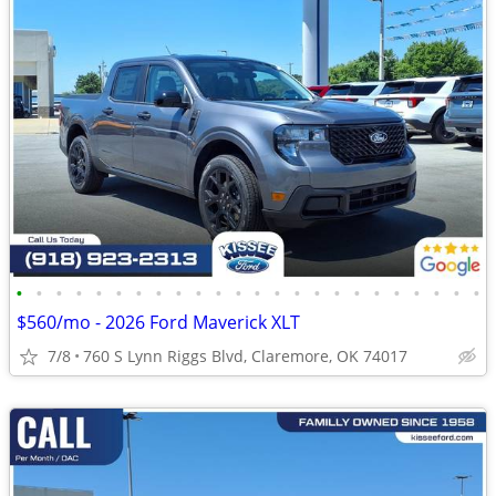
•
•
•
•
•
•
•
•
•
•
•
•
•
•
•
•
•
•
•
•
•
•
•
•
$560/mo - 2026 Ford Maverick XLT
7/8
760 S Lynn Riggs Blvd, Claremore, OK 74017