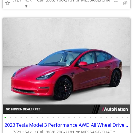
mi
•
•
•
•
•
•
•
•
•
•
•
•
•
•
•
•
•
•
•
•
•
•
•
•
2023 Tesla Model 3 Performance AWD All Wheel Drive Electric AUTONATION
7/21
54k
Call (888) 706-2181 or MESSAGE/CHAT to confirm availability