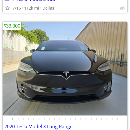
7/16
112k mi
Dallas
$33,000
•
•
•
•
•
•
•
•
•
•
•
•
•
•
•
•
•
•
•
•
•
2020 Tesla Model X Long Range