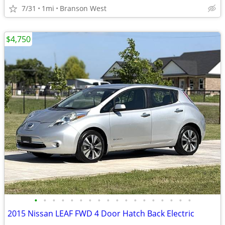
7/31
1mi
Branson West
$4,750
•
•
•
•
•
•
•
•
•
•
•
•
•
•
•
•
•
•
2015 Nissan LEAF FWD 4 Door Hatch Back Electric