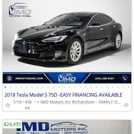
•
•
•
•
•
•
•
•
•
•
•
•
•
•
•
•
•
•
•
•
•
•
•
•
2018 Tesla Model S 75D -EASY FINANCING AVAILABLE
7/10
45k
+ IMD Motors Inc Richardson - FAMILY OWNED AND OPERATED !
mi
$24,495