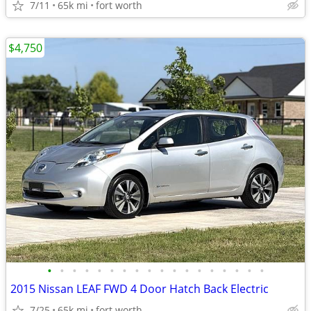
7/11
65k mi
fort worth
$4,750
•
•
•
•
•
•
•
•
•
•
•
•
•
•
•
•
•
•
2015 Nissan LEAF FWD 4 Door Hatch Back Electric
7/25
65k mi
fort worth