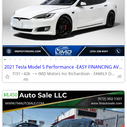
•
•
•
•
•
•
•
•
•
•
•
•
•
•
•
•
•
•
•
•
•
•
•
•
2021 Tesla Model S Performance -EASY FINANCING AVAILABLE
7/31
42k
+ IMD Motors Inc Richardson - FAMILY OWNED AND OPERATED !
mi
$8,450