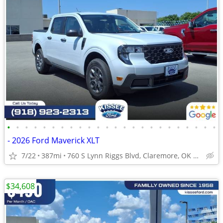
•
•
•
•
•
•
•
•
•
•
•
•
•
•
•
•
•
•
•
•
•
•
•
•
- 2026 Ford Maverick XLT
7/22
387mi
760 S Lynn Riggs Blvd, Claremore, OK 74017
$34,608