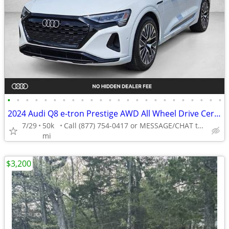
•
•
•
•
•
•
•
•
•
•
•
•
•
•
•
•
•
•
•
•
•
•
•
•
2024 Audi Q8 e-tron Prestige AWD All Wheel Drive Certified SUV Electric AUTONATI
7/29
50k
Call (877) 754-0417 or MESSAGE/CHAT to confirm availability
mi
$3,200