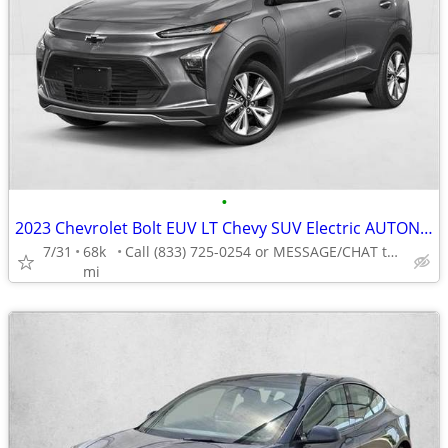
•
2023 Chevrolet Bolt EUV LT Chevy SUV Electric AUTONATION
7/31
68k
Call (833) 725-0254 or MESSAGE/CHAT to confirm availability
mi