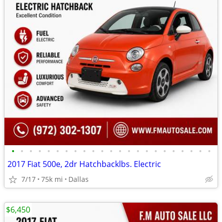
•
•
•
•
•
•
•
•
•
•
•
•
•
•
•
•
•
•
•
•
•
•
•
2017 Fiat 500e, 2dr Hatchbacklbs. Electric
7/17
75k mi
Dallas
$6,450