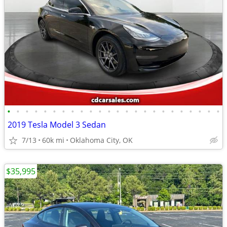
•
•
•
•
•
•
•
•
•
•
•
•
•
•
•
•
•
•
•
•
•
•
•
•
2019 Tesla Model 3 Sedan
7/13
60k mi
Oklahoma City, OK
$35,995