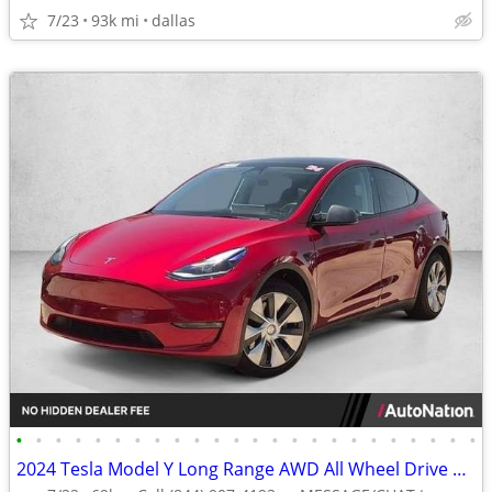
7/23
93k mi
dallas
•
•
•
•
•
•
•
•
•
•
•
•
•
•
•
•
•
•
•
•
•
•
•
•
2024 Tesla Model Y Long Range AWD All Wheel Drive SUV Electric AUTONATION