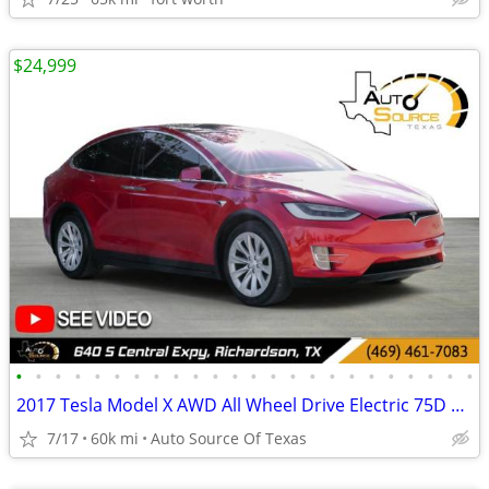
$24,999
•
•
•
•
•
•
•
•
•
•
•
•
•
•
•
•
•
•
•
•
•
•
•
•
2017 Tesla Model X AWD All Wheel Drive Electric 75D SUV
7/17
60k mi
Auto Source Of Texas