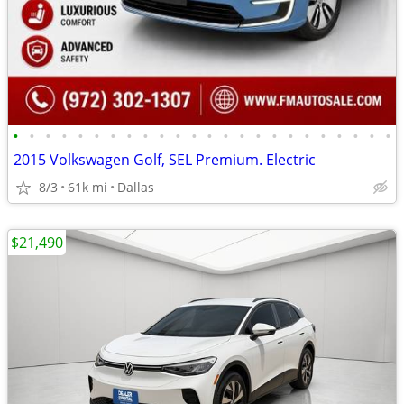
•
•
•
•
•
•
•
•
•
•
•
•
•
•
•
•
•
•
•
•
•
•
•
•
2015 Volkswagen Golf, SEL Premium. Electric
8/3
61k mi
Dallas
$21,490