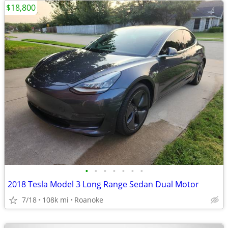
$18,800
•
•
•
•
•
•
•
2018 Tesla Model 3 Long Range Sedan Dual Motor
7/18
108k mi
Roanoke