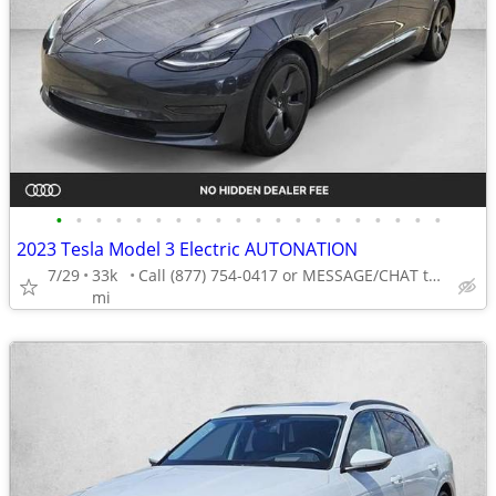
•
•
•
•
•
•
•
•
•
•
•
•
•
•
•
•
•
•
•
•
2023 Tesla Model 3 Electric AUTONATION
7/29
33k
Call (877) 754-0417 or MESSAGE/CHAT to confirm availability
mi