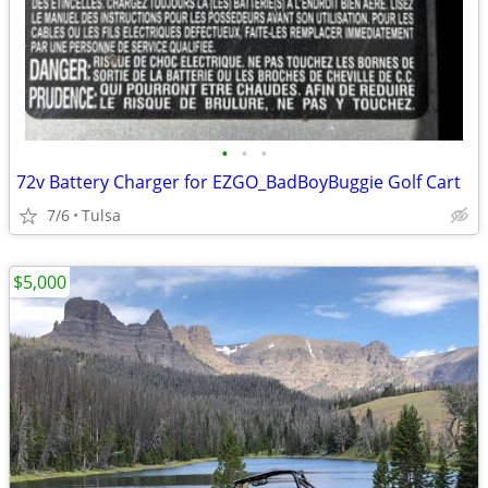
•
•
•
72v Battery Charger for EZGO_BadBoyBuggie Golf Cart
7/6
Tulsa
$5,000