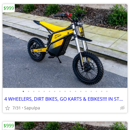
$999
•
•
•
•
•
•
•
•
•
•
•
•
•
•
•
•
•
4 WHEELERS, DIRT BIKES, GO KARTS & EBIKES!!!! IN STOCK NOW!!!
7/31
Sapulpa
$999