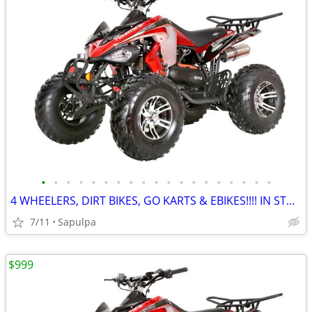
•
•
•
•
•
•
•
•
•
•
•
•
•
•
•
•
•
•
•
4 WHEELERS, DIRT BIKES, GO KARTS & EBIKES!!!! IN STOCK NOW!!!
7/11
Sapulpa
$999