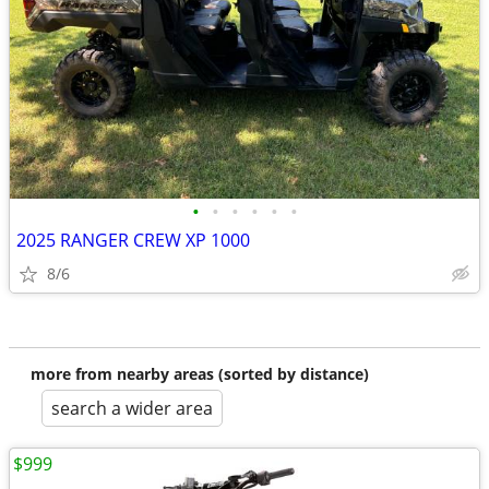
•
•
•
•
•
•
2025 RANGER CREW XP 1000
8/6
more from nearby areas (sorted by distance)
search a wider area
$999