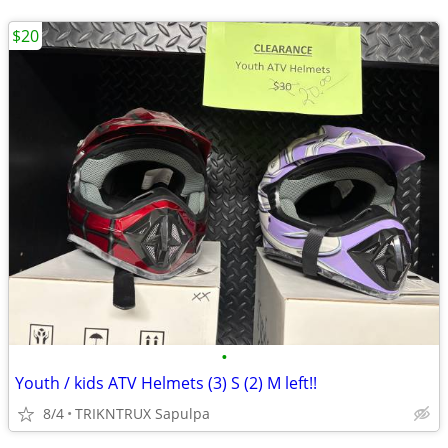
$20
•
Youth / kids ATV Helmets (3) S (2) M left!!
8/4
TRIKNTRUX Sapulpa