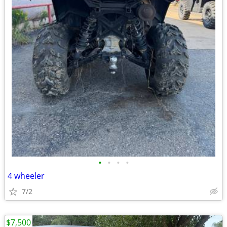
•
•
•
•
4 wheeler
7/2
$7,500