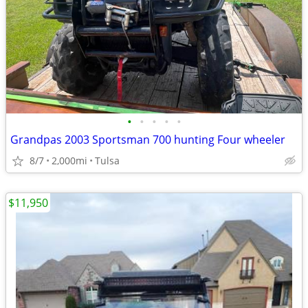
•
•
•
•
•
Grandpas 2003 Sportsman 700 hunting Four wheeler
8/7
2,000mi
Tulsa
$11,950