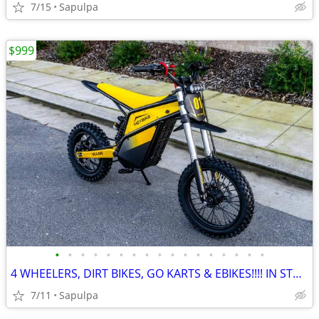
7/15
Sapulpa
$999
•
•
•
•
•
•
•
•
•
•
•
•
•
•
•
•
•
4 WHEELERS, DIRT BIKES, GO KARTS & EBIKES!!!! IN STOCK NOW!!!
7/11
Sapulpa