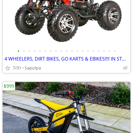
•
•
•
•
•
•
•
•
•
•
•
•
•
•
•
•
•
•
•
4 WHEELERS, DIRT BIKES, GO KARTS & EBIKES!!!! IN STOCK NOW!!!
7/31
Sapulpa
$999