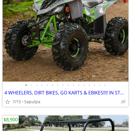
•
•
•
•
•
•
•
•
•
•
•
•
•
•
•
•
4 WHEELERS, DIRT BIKES, GO KARTS & EBIKES!!!! IN STOCK NOW!!!
7/15
Sapulpa
$8,900