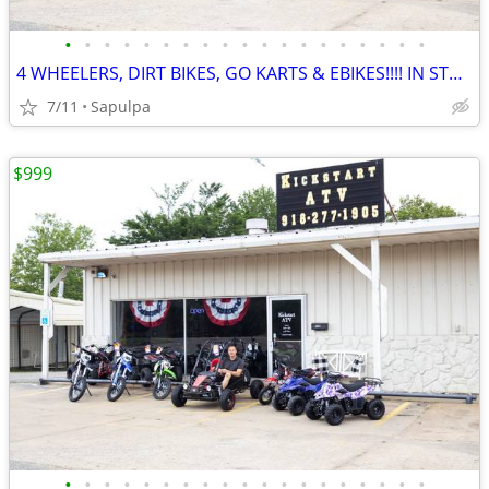
•
•
•
•
•
•
•
•
•
•
•
•
•
•
•
•
•
•
•
4 WHEELERS, DIRT BIKES, GO KARTS & EBIKES!!!! IN STOCK NOW!!!
7/11
Sapulpa
$999
•
•
•
•
•
•
•
•
•
•
•
•
•
•
•
•
•
•
•