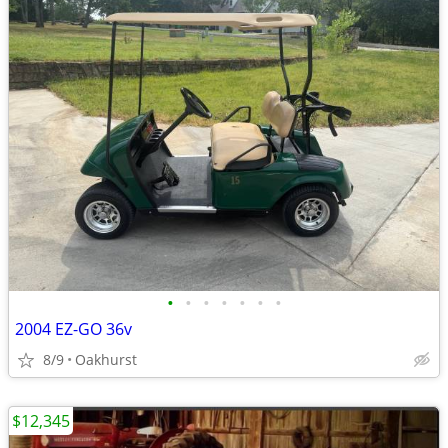
•
•
•
•
•
•
•
2004 EZ-GO 36v
8/9
Oakhurst
$12,345