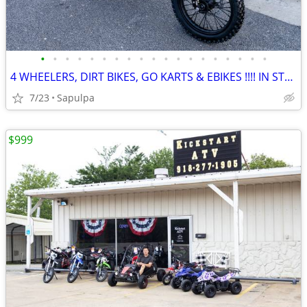
•
•
•
•
•
•
•
•
•
•
•
•
•
•
•
•
•
•
•
4 WHEELERS, DIRT BIKES, GO KARTS & EBIKES !!!! IN STOCK NOW!!!
7/23
Sapulpa
$999