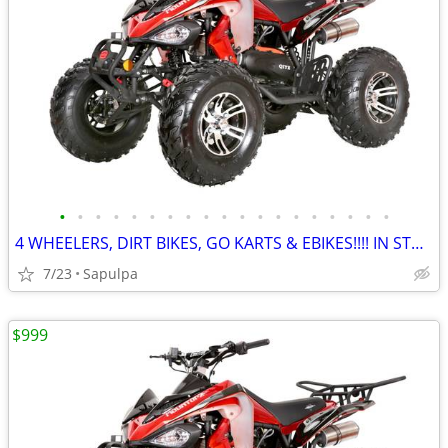
•
•
•
•
•
•
•
•
•
•
•
•
•
•
•
•
•
•
•
4 WHEELERS, DIRT BIKES, GO KARTS & EBIKES!!!! IN STOCK NOW!!!
7/23
Sapulpa
$999