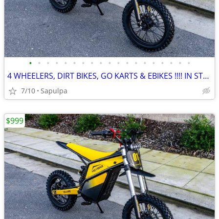
•
•
•
•
•
•
•
•
•
•
•
•
•
•
•
•
•
•
•
4 WHEELERS, DIRT BIKES, GO KARTS & EBIKES !!!! IN STOCK NOW!!!
7/10
Sapulpa
$999