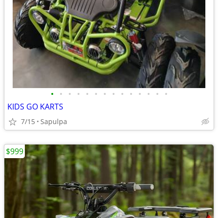
•
•
•
•
•
•
•
•
•
•
•
•
•
•
KIDS GO KARTS
7/15
Sapulpa
$999