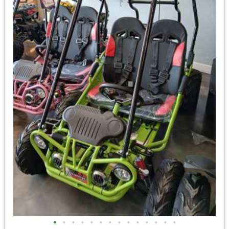
•
•
•
•
•
•
•
•
•
•
•
•
•
•