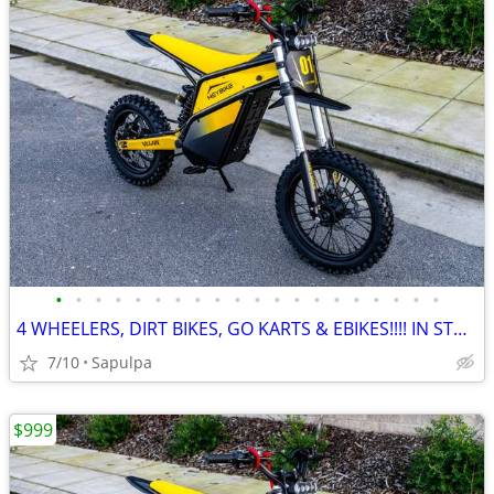
•
•
•
•
•
•
•
•
•
•
•
•
•
•
•
•
•
•
•
•
4 WHEELERS, DIRT BIKES, GO KARTS & EBIKES!!!! IN STOCK NOW!!!
7/10
Sapulpa
$999