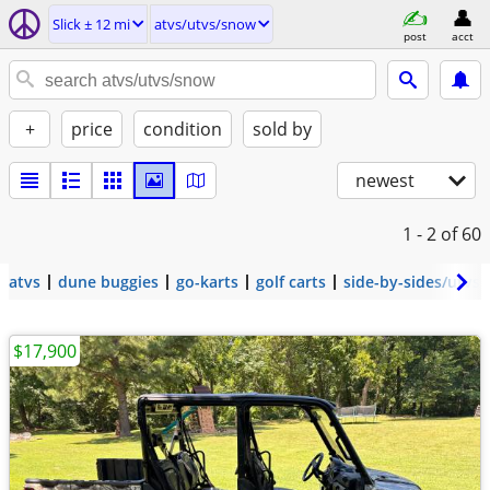
Slick ± 12 mi
atvs/utvs/snow
post
acct
+
price
condition
sold by
newest
1 - 2
of 60
atvs
dune buggies
go-karts
golf carts
side-by-sides/utvs
$17,900