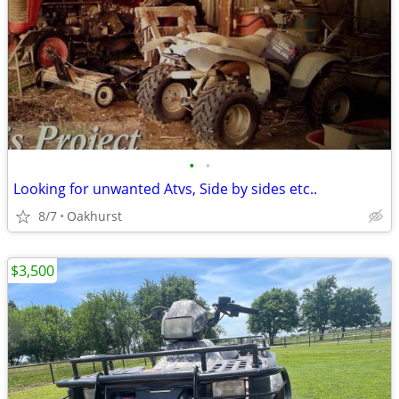
•
•
Looking for unwanted Atvs, Side by sides etc..
8/7
Oakhurst
$3,500