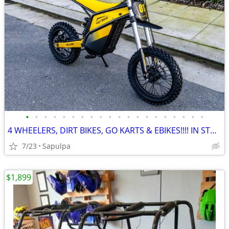
•
•
•
•
•
•
•
•
•
•
•
•
•
•
•
•
•
•
•
•
4 WHEELERS, DIRT BIKES, GO KARTS & EBIKES!!!! IN STOCK NOW!!!
7/23
Sapulpa
$1,899