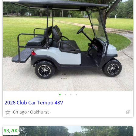
•
•
•
•
2026 Club Car Tempo 48V
6h ago
Oakhurst
$3,200