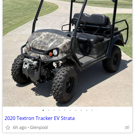
•
•
•
•
•
•
•
•
•
•
2020 Textron Tracker EV Strata
6h ago
Glenpool