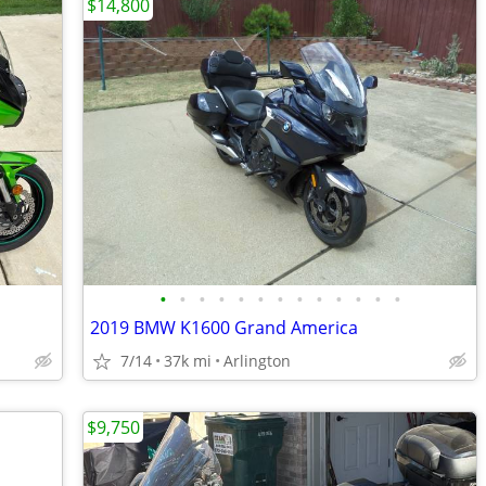
$14,800
•
•
•
•
•
•
•
•
•
•
•
•
•
2019 BMW K1600 Grand America
7/14
37k mi
Arlington
$9,750