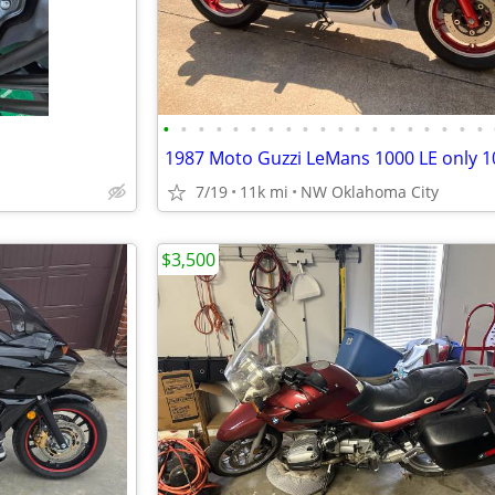
•
•
•
•
•
•
•
•
•
•
•
•
•
•
•
•
•
•
•
7/19
11k mi
NW Oklahoma City
$3,500