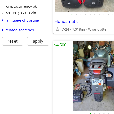
cryptocurrency ok
delivery available
•
•
•
•
•
•
•
•
•
•
language of posting
Hondamatic
7/24
7,018mi
Wyandotte
related searches
reset
apply
$4,500
•
•
•
•
•