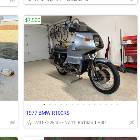
$7,500
•
•
•
•
•
•
•
•
•
•
•
•
•
•
1977 BMW R100RS
7/31
22k mi
North Richland Hills