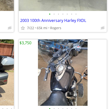
•
•
•
•
•
•
•
2003 100th Anniversary Harley FXDL
7/22
65k mi
Rogers
$3,750
•
•
•
•
•
•
•
•
•
•