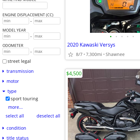
ENGINE DISPLACEMENT (CC)
-
MODEL YEAR
•
•
•
•
•
-
2020 Kawaski Versys
ODOMETER
-
8/7
7,300mi
Shawnee
street legal
transmission
$4,500
motor
type
sport touring
more...
select all
deselect all
condition
title status