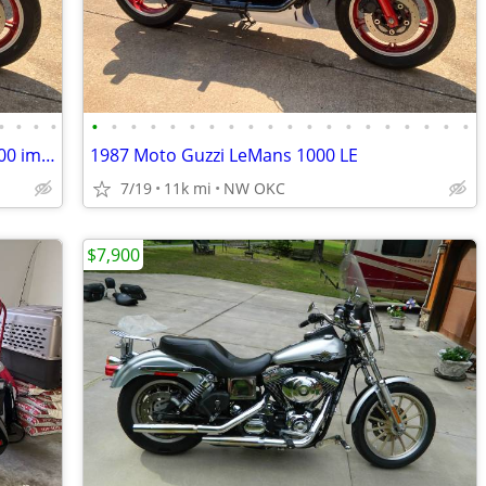
•
•
•
•
•
•
•
•
•
•
•
•
•
•
•
•
•
•
•
•
•
•
•
•
1987 Moto Guzzi LeMans 1000 LE only 100 imported to the US
1987 Moto Guzzi LeMans 1000 LE
7/19
11k mi
NW OKC
$7,900