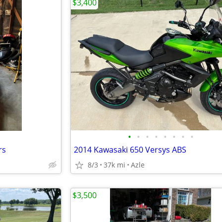
$3,400
•
•
•
•
•
•
•
•
rs
2014 Kawasaki 650 Versys ABS
8/3
37k mi
Azle
$3,500