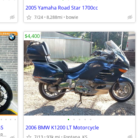
2005 Yamaha Road Star 1700cc
7/24
8,288mi
bowie
$4,400
•
•
•
•
•
•
•
•
•
GS
2006 BMW K1200 LT Motorcycle
4210 Industrial St Suite 200, Rowlett, TX 75088
7/13
93k mi
Fontana, KS