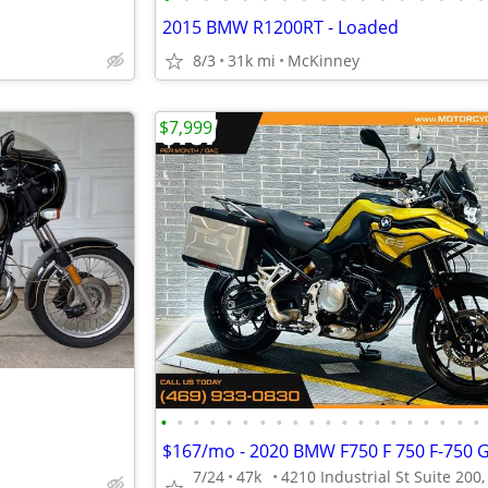
2015 BMW R1200RT - Loaded
8/3
31k mi
McKinney
$7,999
•
•
•
•
•
•
•
•
•
•
•
•
•
•
•
•
•
•
•
•
$167/mo - 2020 BMW F750 F 750 F-750 
7/24
47k