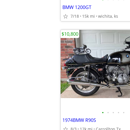
BMW 1200GT
7/18
15k mi
wichita, ks
$10,800
•
•
•
•
•
1974BMW R90S
8/3
12k mi
Carrollton Tx