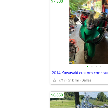
$7,800
•
•
•
•
2014 Kawasaki custom concou
7/17
51k mi
Dallas
$6,850