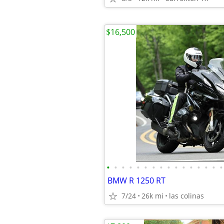
$16,500
•
•
•
•
•
•
•
•
•
•
•
•
•
•
•
•
BMW R 1250 RT
7/24
26k mi
las colinas