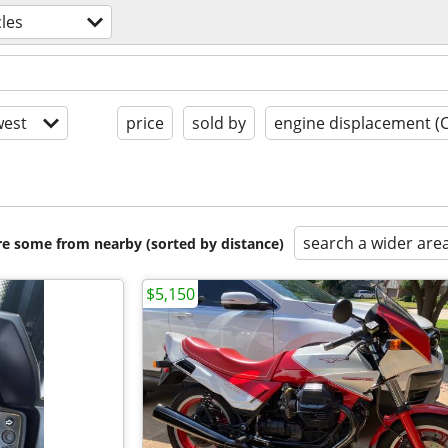
les
est
price
sold by
engine displacement (
search a wider are
are some from nearby (sorted by distance)
$5,150