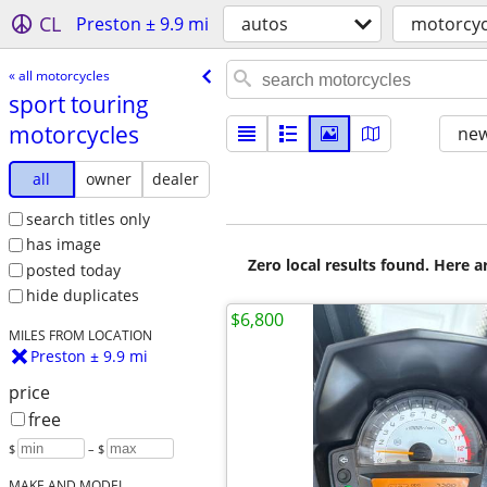
CL
Preston ± 9.9 mi
autos
motorcyc
« all motorcycles
sport touring
motorcycles
new
all
owner
dealer
search titles only
has image
Zero local results found. Here 
posted today
hide duplicates
$6,800
MILES FROM LOCATION
Preston ± 9.9 mi
price
free
$
– $
MAKE AND MODEL