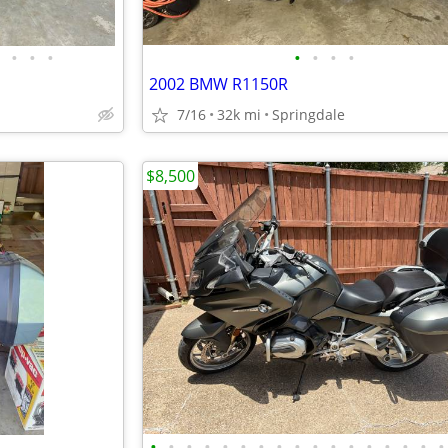
•
•
•
•
•
•
•
2002 BMW R1150R
7/16
32k mi
Springdale
$8,500
•
•
•
•
•
•
•
•
•
•
•
•
•
•
•
•
•